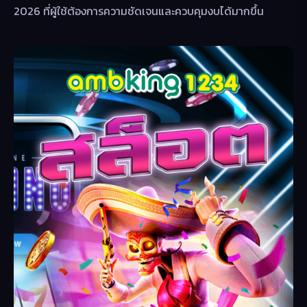
2026 ที่ผู้ใช้ต้องการความชัดเจนและควบคุมงบได้มากขึ้น