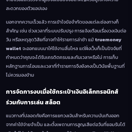
สะดวกของตัวแอปเอง
นอกจากความเร็วแล้ว การเข้าใจข้อจำกัดของแต่ละช่องทางก็
สำคัญ เช่น ช่วงเวลาที่ระบบปรับปรุง การแจ้งเตือนเรื่องวงเงินต่อ
วัน หรือเหตุสุดวิสัยที่อาจทำให้รายการล่าช้า แม้
truemoney
wallet
จะออกแบบมาให้ใช้งานลื่นไหล แต่ฝั่งเว็บก็เป็นปัจจัยที่
กำหนดว่าคุณจะได้รับเครดิตครบและทันเวลาหรือไม่ การเก็บ
หลักฐานการโอนและเวลาที่ทำรายการจึงยังคงเป็นวินัยพื้นฐานที่
ไม่ควรมองข้าม
การจัดการงบเมื่อใช้กระเป๋าเงินอิเล็กทรอนิกส์
ร่วมกับการเล่น
สล็อต
แนวทางที่ปลอดภัยคือการแยกวงเงินสำหรับความบันเทิงออก
จากค่าใช้จ่ายจำเป็น และตั้งเพดานการสูญเสียต่อวันที่ยอมรับได้