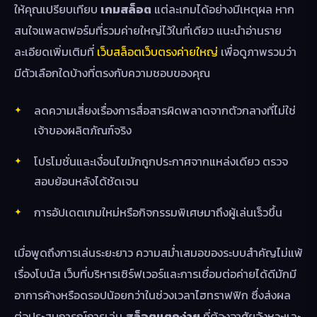
ให้คุณเปรียบเทียบ
เกมสล็อต
แต่ละเกมได้อย่างมีเหตุผล หาก
สนใจแพลตฟอร์มที่รวมค่ายใหญ่ไว้ในที่เดียว แนะนำอ่านราย
ละเอียดเพิ่มเติมที่
เว็บสล็อตเว็บตรงค่ายใหญ่
เพื่อดูภาพรวมว่า
มีตัวเลือกใดบ้างที่ตรงกับความชอบของคุณ
ลดความเสี่ยงเรื่องการสื่อสารผิดพลาดจากตัวกลางที่ไม่ใช่
เจ้าของผลิตภัณฑ์จริง
โปรโมชั่นและเงื่อนไขมักถูกประกาศจากแหล่งเดียว ตรวจ
สอบย้อนหลังได้ชัดเจน
การอัปเดตเกมใหม่หรือกิจกรรมพิเศษมาถึงผู้เล่นเร็วขึ้น
เมื่อพูดถึงการเล่นระยะยาว ความสม่ำเสมอของระบบสำคัญไม่แพ้
เรื่องโบนัส เว็บที่บริหารเซิร์ฟเวอร์และการเชื่อมต่อค่ายได้ดีมักมี
อาการค้างหรือดรอปน้อยกว่าในช่วงเวลาไฮทราฟฟิก ซึ่งส่งผล
ต่อประสบการณ์การเล่น
สล็อตแตกง่าย
ที่ต้องอาศัยจังหวะและ