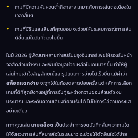
เกมที่มีความผันผวนต่ำถึงกลาง เหมาะกับการเล่นต่อเนื่องใน
เวลาสั้นๆ
เกมที่มีธีมและเสียงที่คุณชอบ จะช่วยให้ประสบการณ์การเล่น
ดีขึ้นแม้ในวันที่ดวงไม่ขึ้น
ในปี 2026 ผู้พัฒนาหลายค่ายปรับปรุงอินเทอร์เฟซให้รองรับหน้า
จอสัดส่วนต่างๆ และเพิ่มข้อมูลช่วยเหลือในเกมมากขึ้น ทำให้ผู้
เล่นใหม่เข้าใจสัญลักษณ์และรูปแบบการจ่ายได้เร็วขึ้น แม้คำว่า
สล็อตแตกง่าย
จะถูกใช้ในท้องตลาดบ่อยครั้ง แต่หลักการเลือก
เกมที่ดีที่สุดยังคงอยู่ที่การจับคู่ระหว่างความชอบส่วนตัว งบ
ประมาณ และระดับความเสี่ยงที่ยอมรับได้ ไม่ใช่การไล่ตามกระแส
อย่างเดียว
หากคุณเล่น
เกมสล็อต
เป็นประจำ การจดบันทึกสั้นๆ ว่าเกมใด
ให้จังหวะการเล่นที่สบายใจในระยะยาว จะช่วยให้ตัดสินใจได้ง่าย