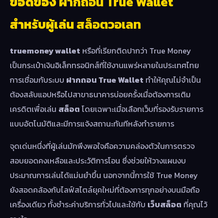
ข้อดีของ
ฝากถอน True Wallet
สำหรับผู้เล่น
สล็อตวอเลท
truemoney wallet
หรือที่เรียกติดปากว่า True Money
เป็นกระเป๋าเงินอิเล็กทรอนิกส์ที่ใช้งานแพร่หลายในประเทศไทย
การเชื่อมกับระบบ
ฝากถอน True Wallet
ทำให้คุณไม่จำเป็น
ต้องสลับแอปหรือไปสาขาธนาคารบ่อยครั้งเมื่อต้องการเติม
เครดิตเพื่อเล่น
สล็อต
โดยเฉพาะเมื่อเลือกเว็บที่รองรับรายการ
แบบอัตโนมัติและมีการแจ้งสถานะทันทีหลังทำรายการ
จุดเด่นหนึ่งที่ผู้เล่นมักพึงพอใจคือความคล่องตัวในการตรวจ
สอบยอดคงเหลือและประวัติการโอน ซึ่งช่วยให้วางแผนงบ
ประมาณการเล่นได้แม่นยำขึ้น นอกจากนี้การใช้ True Money
ยังสอดคล้องกับไลฟ์สไตล์ยุคใหม่ที่ต้องการทุกอย่างบนมือถือ
เครื่องเดียว ทั้งชำระค่าบริการทั่วไปและใช้กับ
เว็บสล็อต
ที่คุณไว้