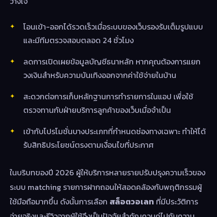
วางใจ
โอนเข้า-ออกได้รวดเร็วเมื่อระบบของเว็บรองรับเต็มรูปแบบ
และมีทีมตรวจสอบตลอด 24 ชั่วโมง
ลดการเปิดเผยข้อมูลบัญชีธนาหลัก หากคุณต้องการแยก
วงเงินสำหรับความบันเทิงออกจากค่าใช้จ่ายในบ้าน
สะดวกต่อการเก็บหลักฐานการทำรายการในแอป เพื่อใช้
ตรวจทานกับฝ่ายบริการลูกค้าของเว็บเมื่อจำเป็น
เข้ากับโปรโมชั่นบางประเภทที่กำหนดช่องทางเฉพาะ ทำให้ได้
รับสิทธิประโยชน์ตรงตามเงื่อนไขที่ประกาศ
ในบริบทของปี 2026 ผู้ให้บริการหลายรายปรับปรุงความเร็วของ
ระบบ matching รายการฝากถอนให้สอดคล้องกับพฤติกรรมผู้
ใช้มือถือมากขึ้น ดังนั้นการเลือก
สล็อตวอเลท
ที่มีประวัติการ
จ่ายจริงและรีวิวจากผู้ใช้จึงเป็นปัจจัยสำคัญควบคู่ไปกับความ