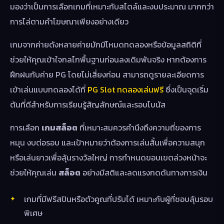
มองว่าเป็นการเลือกเกมที่เหมาะกับสไตล์และงบประมาณ มากกว่า
การไล่ตามคำโฆษณาเพียงอย่างเดียว
เกมจากค่ายดังหลายค่ายมักมีโหมดทดลองหรือข้อมูลสถิติที่
ช่วยให้คุณเข้าใจกลไกพื้นฐานก่อนลงเดิมพันจริง หากต้องการ
ฝึกฝนกับค่าย PG โดยไม่เสี่ยงก่อน สามารถดูรายละเอียดการ
เข้าเล่นแบบทดลองได้ที่
PG Slot ทดลองเล่นฟรี
ซึ่งเป็นจุดเริ่ม
ต้นที่ดีสำหรับการเรียนรู้สัญลักษณ์และรอบโบนัส
การเลือก
เกมสล็อต
ที่เหมาะสมควรคำนึงถึงความถี่ของการ
หมุน งบต่อรอบ และเป้าหมายว่าต้องการเล่นสั้นเพื่อความสนุก
หรือเล่นยาวเพื่อลุ้นรางวัลใหญ่ การกำหนดขอบเขตล่วงหน้าจะ
ช่วยให้คุณเล่น
สล็อต
อย่างมีสติและลดแรงกดดันทางการเงิน
เกมที่มีฟรีสปินหรือตัวคูณที่ปรับได้ เหมาะกับผู้ที่ชอบลุ้นรอบ
พิเศษ