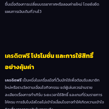
ขึ้นเมื่อต้องการเปลี่ยนบรรยากาศหรือลองค่ายใหม่ โดยยังยึด
แผนการเงินเดิมที่วางไว้
เครดิตฟรี
โปรโมชั่น และการใช้สิทธิ์
อย่างคุ้มค่า
เครดิตฟรี
เป็นหนึ่งในเครื่องมือที่เว็บมักใช้เพื่อต้อนรับสมาชิก
ใหม่หรือรางวัลตามเงื่อนไขกิจกรรม แต่ผู้เล่นควรอ่านราย
ละเอียดเรื่องการทำเทิร์น ระยะเวลาใช้สิทธิ์ และเกมที่ร่วมรายการ
ให้ครบ การรับโบนัสโดยไม่เข้าใจเงื่อนไขอาจทำให้เกิดความเข้าใจ