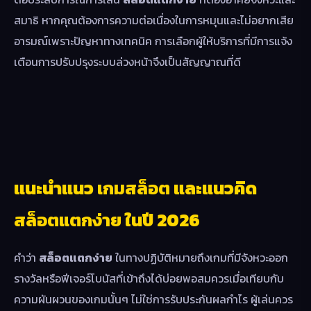
สมาธิ หากคุณต้องการความต่อเนื่องในการหมุนและไม่อยากเสีย
อารมณ์เพราะปัญหาทางเทคนิค การเลือกผู้ให้บริการที่มีการแจ้ง
เตือนการปรับปรุงระบบล่วงหน้าจึงเป็นสัญญาณที่ดี
แนะนำแนว
เกมสล็อต
และแนวคิด
สล็อตแตกง่าย
ในปี 2026
คำว่า
สล็อตแตกง่าย
ในทางปฏิบัติหมายถึงเกมที่มีจังหวะออก
รางวัลหรือฟีเจอร์โบนัสที่เข้าถึงได้บ่อยพอสมควรเมื่อเทียบกับ
ความผันผวนของเกมนั้นๆ ไม่ใช่การรับประกันผลกำไร ผู้เล่นควร