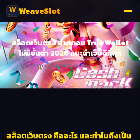
WeaveSlot
สล็อตเว็บตรง ฝากถอน True Wallet
ไม่มีขั้นต่ำ 2026 แนะนำเว็บดีที่สุด
📅 10 มีนาคม 2026
📖 อ่าน 5 นาที
🏷️ สล็อต
สล็อตเว็บตรง
คืออะไร และทำไมถึงเป็น