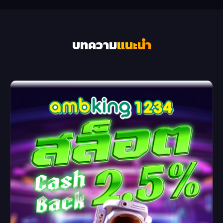
บทความ
แนะนำ