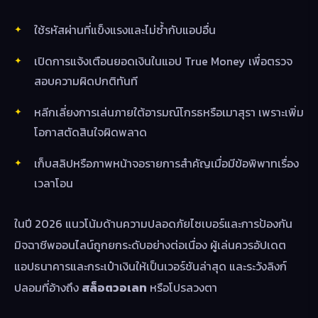
ใช้รหัสผ่านที่แข็งแรงและไม่ซ้ำกับแอปอื่น
เปิดการแจ้งเตือนยอดเงินในแอป True Money เพื่อตรวจ
สอบความผิดปกติทันที
หลีกเลี่ยงการเล่นภายใต้อารมณ์โกรธหรือเมาสุรา เพราะเพิ่ม
โอกาสตัดสินใจผิดพลาด
เก็บสลิปหรือภาพหน้าจอรายการสำคัญเมื่อมีข้อพิพาทเรื่อง
เวลาโอน
ในปี 2026 แนวโน้มด้านความปลอดภัยไซเบอร์และการป้องกัน
มิจฉาชีพออนไลน์ถูกยกระดับอย่างต่อเนื่อง ผู้เล่นควรอัปเดต
แอปธนาคารและกระเป๋าเงินให้เป็นเวอร์ชันล่าสุด และระวังลิงก์
ปลอมที่อ้างถึง
สล็อตวอเลท
หรือโปรลวงตา