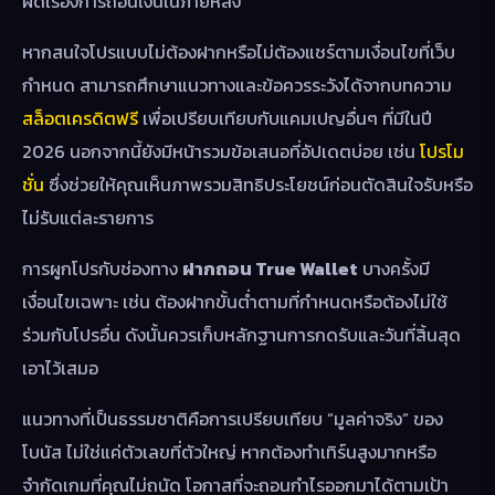
ผิดเรื่องการถอนเงินในภายหลัง
หากสนใจโปรแบบไม่ต้องฝากหรือไม่ต้องแชร์ตามเงื่อนไขที่เว็บ
กำหนด สามารถศึกษาแนวทางและข้อควรระวังได้จากบทความ
สล็อตเครดิตฟรี
เพื่อเปรียบเทียบกับแคมเปญอื่นๆ ที่มีในปี
2026 นอกจากนี้ยังมีหน้ารวมข้อเสนอที่อัปเดตบ่อย เช่น
โปรโม
ชั่น
ซึ่งช่วยให้คุณเห็นภาพรวมสิทธิประโยชน์ก่อนตัดสินใจรับหรือ
ไม่รับแต่ละรายการ
การผูกโปรกับช่องทาง
ฝากถอน True Wallet
บางครั้งมี
เงื่อนไขเฉพาะ เช่น ต้องฝากขั้นต่ำตามที่กำหนดหรือต้องไม่ใช้
ร่วมกับโปรอื่น ดังนั้นควรเก็บหลักฐานการกดรับและวันที่สิ้นสุด
เอาไว้เสมอ
แนวทางที่เป็นธรรมชาติคือการเปรียบเทียบ “มูลค่าจริง” ของ
โบนัส ไม่ใช่แค่ตัวเลขที่ตัวใหญ่ หากต้องทำเทิร์นสูงมากหรือ
จำกัดเกมที่คุณไม่ถนัด โอกาสที่จะถอนกำไรออกมาได้ตามเป้า