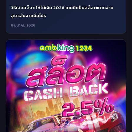
วิธีเล่นสล็อตให้ได้เงิน 2026 เทคนิคปั่นสล็อตแตกง่าย
สูตรลับจากมือโปร
8 มีนาคม 2026