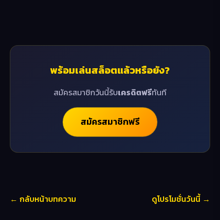
พร้อมเล่น
สล็อต
แล้วหรือยัง?
สมัครสมาชิกวันนี้รับ
เครดิตฟรี
ทันที
สมัครสมาชิกฟรี
← กลับหน้าบทความ
ดูโปรโมชั่นวันนี้ →