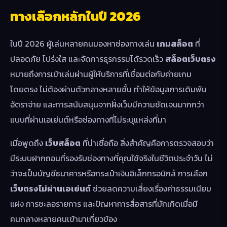
ทางเลือกหลักในปี 2026
ในปี 2026 ผู้เล่นหลายคนมองหาช่องทางเล่น
เกมสล็อต
ที่
ปลอดภัย โปร่งใส และจัดการธุรกรรมได้รวดเร็ว
สล็อตเว็บตรง
หมายถึงการเข้าเล่นผ่านผู้ให้บริการที่เชื่อมต่อกับค่ายเกม
โดยตรง ไม่ต้องผ่านตัวกลางหลายชั้น ทำให้ข้อมูลการเดิมพัน
อัตราจ่าย และการสนับสนุนจากฝั่งเว็บมีความชัดเจนมากกว่า
แบบที่ผ่านเอเย่นต์หรือช่องทางที่ไม่ระบุแหล่งที่มา
เมื่อพูดถึง
เว็บสล็อต
ที่น่าเชื่อถือ สิ่งสำคัญคือการตรวจสอบว่า
มีระบบฝากถอนที่รองรับช่องทางที่คุณใช้จริงในชีวิตประจำวัน ไม่
ว่าจะเป็นบัญชีธนาคารหรือกระเป๋าเงินอิเล็กทรอนิกส์ การเลือก
เว็บตรงไม่ผ่านเอเย่นต์
ช่วยลดความเสี่ยงเรื่องค่าธรรมเนียม
แฝง การชะลอรายการ และปัญหาการสื่อสารที่มักเกิดเมื่อมี
คนกลางหลายคนเข้ามาเกี่ยวข้อง