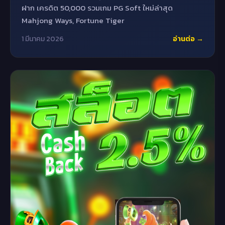
ฝาก เครดิต 50,000 รวมเกม PG Soft ใหม่ล่าสุด
Mahjong Ways, Fortune Tiger
1 มีนาคม 2026
อ่านต่อ →