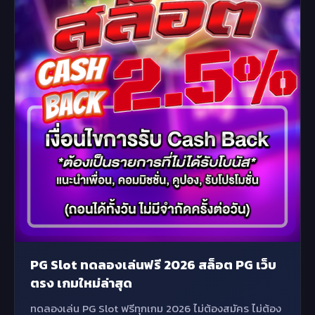
PG Slot ทดลองเล่นฟรี 2026 สล็อต PG เว็บ
ตรง เกมใหม่ล่าสุด
ทดลองเล่น PG Slot ฟรีทุกเกม 2026 ไม่ต้องสมัคร ไม่ต้อง