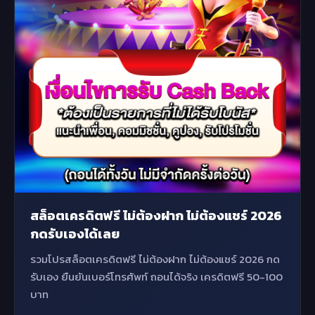
สล็อตเครดิตฟรี ไม่ต้องฝาก ไม่ต้องแชร์ 2026
กดรับเองได้เลย
รวมโปรสล็อตเครดิตฟรี ไม่ต้องฝาก ไม่ต้องแชร์ 2026 กด
รับเอง ยืนยันเบอร์โทรศัพท์ ถอนได้จริง เครดิตฟรี 50-100
บาท