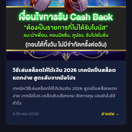
วิธีเล่นสล็อตให้ได้เงิน 2026 เทคนิคปั่นสล็อต
แตกง่าย สูตรลับจากมือโปร
เทคนิควิธีเล่นสล็อตให้ได้เงินจริง 2026 สูตรปั่นสล็อตแตก
ง่าย จากมือโปร เคล็ดลับเลือกเกม จัดการทุน เล่นยังไงให้
กำไร
8 มีนาคม 2026
อ่านต่อ →