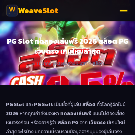
WeaveSlot
PG Slot ทดลองเล่นฟรี 2026 สล็อต PG
เว็บตรง เกมใหม่ล่าสุด
📅 1 มีนาคม 2026
📖 อ่าน 5 นาที
🏷️ สล็อต
PG Slot
และ
PG Soft
เป็นชื่อที่ผู้เล่น
สล็อต
ทั่วโลกรู้จักในปี
2026
หากคุณกำลังมองหา
ทดลองเล่นฟรี
แบบไม่ต้องเสี่ยง
เงินจริงก่อน หรืออยากรู้ว่า
สล็อต PG
จาก
เว็บตรง
มีเกมใหม่
ล่าสุดอะไรบ้าง บทความนี้รวบรวมข้อมูลจากมุมมองผู้เล่นจริง