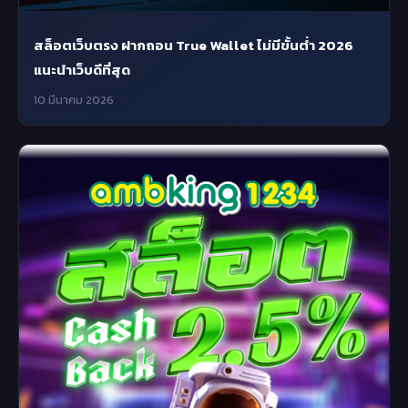
สล็อตเว็บตรง ฝากถอน True Wallet ไม่มีขั้นต่ำ 2026
แนะนำเว็บดีที่สุด
10 มีนาคม 2026