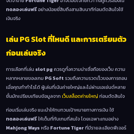
จดจำง่าย
Fortune Tiger
อาจตอบโจทย์กว่า ทั้งคู่ควรลองใน
ทดลองเล่นฟรี
อย่างน้อยยี่สิบถึงสามสิบนาทีก่อนตัดสินใจใช้
เงินจริง
เล่น
PG Slot
ที่ไหนดี และการเตรียมตัว
ก่อนเล่นจริง
การเลือกที่เล่น
slot pg
ควรดูทั้งความน่าเชื่อถือของเว็บ ความ
หลากหลายของเกม
PG Soft
รวมถึงความรวดเร็วของการถอน
เมื่อคุณทำกำไรได้ ผู้เล่นที่เน้นค่ายใหญ่และไม่ผ่านเอเย่นต์หลาย
ชั้นมักเปรียบเทียบข้อมูลจาก
เว็บสล็อตค่ายใหญ่
ก่อนตัดสินใจ
ก่อนเริ่มเล่นจริง แนะนำให้ทบทวนเป้าหมายทางการเงิน ใช้
ทดลองเล่นฟรี
ให้เต็มที่กับเกมที่สนใจ โดยเฉพาะเกมอย่าง
Mahjong Ways
หรือ
Fortune Tiger
ที่มีรายละเอียดฟีเจอร์