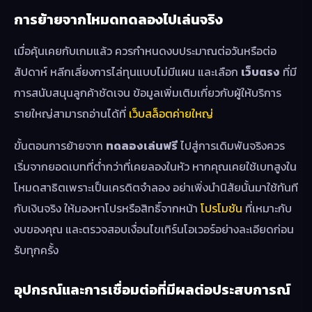
การย้ายจากโหมดทดลองไปเล่นจริง
เมื่อคุ้นเคยกับเกมแล้ว ควรกำหนดงบประมาณต่อวันหรือต่อ
สัปดาห์ หลีกเลี่ยงการไล่ทุนแบบไม่มีแผน และเลือก
เว็บตรง
ที่มี
การสนับสนุนลูกค้าชัดเจน ข้อมูลเพิ่มเติมเกี่ยวกับผู้ให้บริการ
รายใหญ่สามารถอ่านได้ที่
เว็บสล็อตค่ายใหญ่
ขั้นตอนการย้ายจาก
ทดลองเล่นฟรี
ไปสู่การเดิมพันจริงควร
เริ่มจากยอดเบทที่ต่ำกว่าที่เคยลองในหัว หากคุณเคยใช้เบทสูงใน
โหมดสาธิตเพราะเป็นเครดิตจำลอง อย่าเพิ่งนำนิสัยนั้นมาใช้ทันที
กับเงินจริง ให้มองหาโปรหรือสิทธิ์จากหน้า
โปรโมชัน
ที่เหมาะกับ
งบของคุณ และตรวจสอบเงื่อนไขเทิร์นโอเวอร์อย่างละเอียดก่อน
รับทุกครั้ง
อุปกรณ์และการเชื่อมต่อที่มีผลต่อประสบการณ์