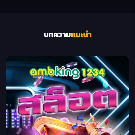
บทความ
แนะนำ