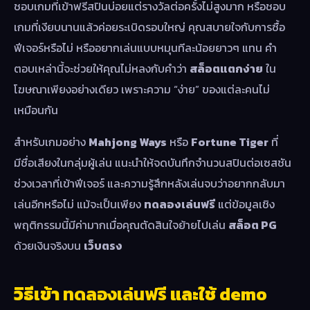
ชอบเกมที่เข้าฟรีสปินบ่อยแต่รางวัลต่อครั้งไม่สูงมาก หรือชอบ
เกมที่เงียบนานแล้วค่อยระเบิดรอบใหญ่ คุณสบายใจกับการซื้อ
ฟีเจอร์หรือไม่ หรืออยากเล่นแบบหมุนทีละน้อยยาวๆ แทน คำ
ตอบเหล่านี้จะช่วยให้คุณไม่หลงกับคำว่า
สล็อตแตกง่าย
ใน
โฆษณาเพียงอย่างเดียว เพราะความ “ง่าย” ของแต่ละคนไม่
เหมือนกัน
สำหรับเกมอย่าง
Mahjong Ways
หรือ
Fortune Tiger
ที่
มีชื่อเสียงในกลุ่มผู้เล่น แนะนำให้จดบันทึกจำนวนสปินต่อเซสชัน
ช่วงเวลาที่เข้าฟีเจอร์ และความรู้สึกหลังเล่นจบว่าอยากกลับมา
เล่นอีกหรือไม่ แม้จะเป็นเพียง
ทดลองเล่นฟรี
แต่ข้อมูลเชิง
พฤติกรรมนี้มีค่ามากเมื่อคุณตัดสินใจย้ายไปเล่น
สล็อต PG
ด้วยเงินจริงบน
เว็บตรง
วิธีเข้า
ทดลองเล่นฟรี
และใช้
demo