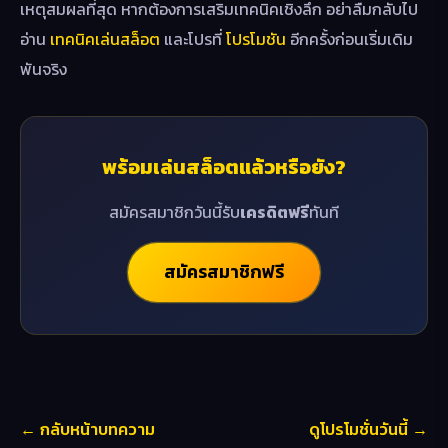
เหตุสมผลที่สุด หากต้องการเสริมเทคนิคเชิงลึก อย่าลืมกลับไป
อ่าน
เทคนิคเล่นสล็อต
และโปรที่
โปรโมชัน
อีกครั้งก่อนเริ่มเดิม
พันจริง
พร้อมเล่น
สล็อต
แล้วหรือยัง?
สมัครสมาชิกวันนี้รับ
เครดิตฟรี
ทันที
สมัครสมาชิกฟรี
← กลับหน้าบทความ
ดูโปรโมชั่นวันนี้ →