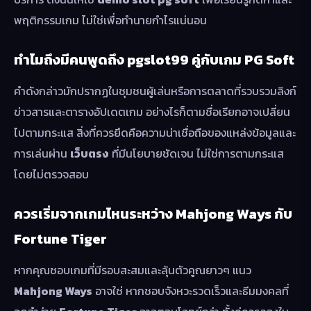
พฤติกรรมเกม ไม่ใช่เพื่อทำนายกำไรแน่นอน
ทำไมถึงมีคนพูดถึง
pgslot99
คู่กับเกม
PG Soft
คำดังกล่าวมักปรากฏในชุมชนผู้เล่นหรือการตลาดที่รวบรวมลิงก์
ข่าวสารและตารางอัปเดตเกม อย่างไรก็ตามชื่อเรียกอาจเปลี่ยน
ไปตามกระแส สิ่งที่ควรยึดคือความน่าเชื่อถือของแหล่งข้อมูลและ
การเล่นผ่าน
เว็บตรง
ที่มีนโยบายชัดเจน ไม่ใช่การตามกระแส
โดยไม่ตรวจสอบ
ควรเริ่มจากเกมไหนระหว่าง
Mahjong Ways
กับ
Fortune Tiger
หากคุณชอบเกมที่มีรอบสะสมและลุ้นตัวคูณยาวๆ แนว
Mahjong Ways
อาจใช่ หากชอบจังหวะรวดเร็วและธีมมงคลที่