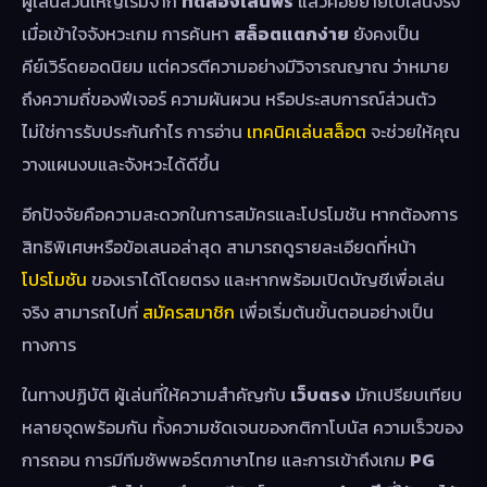
ผู้เล่นส่วนใหญ่เริ่มจาก
ทดลองเล่นฟรี
แล้วค่อยย้ายไปเล่นจริง
เมื่อเข้าใจจังหวะเกม การค้นหา
สล็อตแตกง่าย
ยังคงเป็น
คีย์เวิร์ดยอดนิยม แต่ควรตีความอย่างมีวิจารณญาณ ว่าหมาย
ถึงความถี่ของฟีเจอร์ ความผันผวน หรือประสบการณ์ส่วนตัว
ไม่ใช่การรับประกันกำไร การอ่าน
เทคนิคเล่นสล็อต
จะช่วยให้คุณ
วางแผนงบและจังหวะได้ดีขึ้น
อีกปัจจัยคือความสะดวกในการสมัครและโปรโมชัน หากต้องการ
สิทธิพิเศษหรือข้อเสนอล่าสุด สามารถดูรายละเอียดที่หน้า
โปรโมชัน
ของเราได้โดยตรง และหากพร้อมเปิดบัญชีเพื่อเล่น
จริง สามารถไปที่
สมัครสมาชิก
เพื่อเริ่มต้นขั้นตอนอย่างเป็น
ทางการ
ในทางปฏิบัติ ผู้เล่นที่ให้ความสำคัญกับ
เว็บตรง
มักเปรียบเทียบ
หลายจุดพร้อมกัน ทั้งความชัดเจนของกติกาโบนัส ความเร็วของ
การถอน การมีทีมซัพพอร์ตภาษาไทย และการเข้าถึงเกม
PG