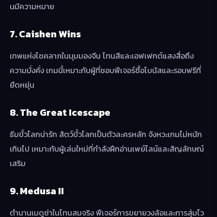
นมีความหมาย
7. Caishen Wins
เทพแห่งโชคลาภในมุมมองจีน โทนสีและเอฟเฟกต์แสงสื่อถึง
ความมั่งคั่ง เกมนี้เหมาะกับผู้ที่ชอบฟีเจอร์ซื้อโบนัสและรอบฟรีที่
ยืดหยุ่น
8. The Great Icescape
ธีมขั้วโลกน่ารัก สัตว์ขั้วโลกเป็นตัวละครหลัก จังหวะเกมไม่หนัก
เกินไป เหมาะกับผู้เล่นใหม่ที่กำลังฝึกอ่านเพย์ไลน์และสัญลักษณ์
เสริม
9. Medusa II
ตำนานเมดูซ่าในโทนสมจริง ฟีเจอร์การขยายวงล้อและการสุ่มไว