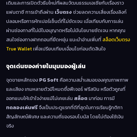
เดิมและการเปิดตัวธีมใหม่ที่ผสมวัฒนธรรมเอเชียกับเรื่องราว
แฟนตาซี การเข้าถึงผ่าน
เว็บตรง
ช่วยลดความเสี่ยงเรื่องลิงก์
ปลอมหรือการหักเปอร์เซ็นต์ที่ไม่ชัดเจน เมื่อเทียบกับการเล่น
ผ่านช่องทางที่ไม่มีใบอนุญาตหรือไม่มีนโยบายชัดเจน หากคุณ
สนใจช่องทางฝากถอนที่ยืดหยุ่น แนะนำอ่านเพิ่มที่
สล็อตเว็บตรง
True Wallet
เพื่อเปรียบเทียบเงื่อนไขก่อนตัดสินใจ
จุดเด่นของค่ายในมุมมองผู้เล่น
จุดขายหลักของ
PG Soft
คือความสม่ำเสมอของคุณภาพภาพ
และเสียง เกมหลายตัวมีโหมดซื้อฟีเจอร์ ฟรีสปิน หรือตัวคูณที่
ออกแบบให้เข้าใจง่ายแม้ไม่เคยเล่น
สล็อต
มาก่อน การมี
ทดลองเล่นฟรี
จึงเป็นประตูแรกที่ดีที่สุดในการเรียนรู้กติกา
สัญลักษณ์พิเศษ และความถี่ของรอบโบนัส โดยไม่ต้องใช้เงิน
จริง